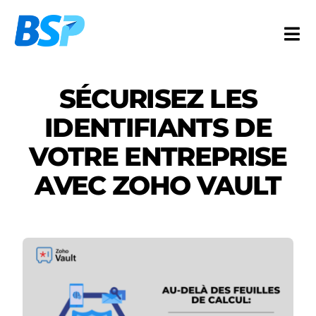
Passer
au
Togg
contenu
Navi
Services
SÉCURISEZ LES
Industries
IDENTIFIANTS DE
Ressources
VOTRE ENTREPRISE
À propos
AVEC ZOHO VAULT
Contact
EN