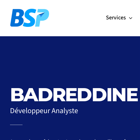
Passer
au
Services
contenu
BADREDDINE
Développeur Analyste